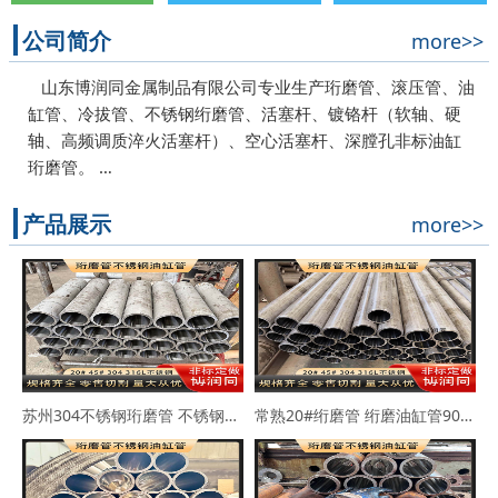
公司简介
more>>
山东博润同金属制品有限公司专业生产珩磨管、滚压管、油
缸管、冷拔管、不锈钢绗磨管、活塞杆、镀铬杆（软轴、硬
轴、高频调质淬火活塞杆）、空心活塞杆、深膛孔非标油缸
珩磨管。 …
产品展示
more>>
苏州304不锈钢珩磨管 不锈钢缸筒90*102 63*73
常熟20#绗磨管 绗磨油缸管90*114 100*110