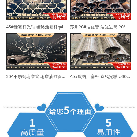
45#活塞杆光轴 镀铬活塞杆φ40-50mm
苏州20#油缸管 油缸缸筒 20*30 40*50
304不锈钢珩磨管 珩磨油缸管63*73 80*89
45#镀铬活塞杆 直线光轴 φ30-45-50mm