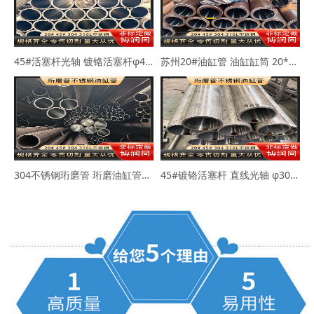
45#活塞杆光轴 镀铬活塞杆φ40-50mm
苏州20#油缸管 油缸缸筒 20*30 40*50
304不锈钢珩磨管 珩磨油缸管63*73 80*89
45#镀铬活塞杆 直线光轴 φ30-45-50mm