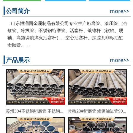
公司简介
more>>
山东博润同金属制品有限公司专业生产珩磨管、滚压管、油
缸管、冷拔管、不锈钢绗磨管、活塞杆、镀铬杆（软轴、硬
轴、高频调质淬火活塞杆）、空心活塞杆、深膛孔非标油缸
珩磨管。 …
产品展示
more>>
苏州304不锈钢珩磨管 不锈钢缸筒90*102 63*73
常熟20#绗磨管 绗磨油缸管90*114 100*110