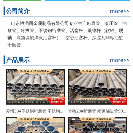
公司简介
more>>
山东博润同金属制品有限公司专业生产珩磨管、滚压管、油
缸管、冷拔管、不锈钢绗磨管、活塞杆、镀铬杆（软轴、硬
轴、高频调质淬火活塞杆）、空心活塞杆、深膛孔非标油缸
珩磨管。 …
产品展示
more>>
苏州304不锈钢珩磨管 不锈钢缸筒90*102 63*73
常熟20#绗磨管 绗磨油缸管90*114 100*110