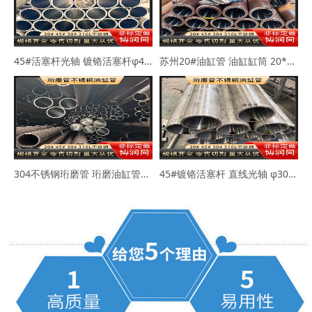
45#活塞杆光轴 镀铬活塞杆φ40-50mm
苏州20#油缸管 油缸缸筒 20*30 40*50
304不锈钢珩磨管 珩磨油缸管63*73 80*89
45#镀铬活塞杆 直线光轴 φ30-45-50mm