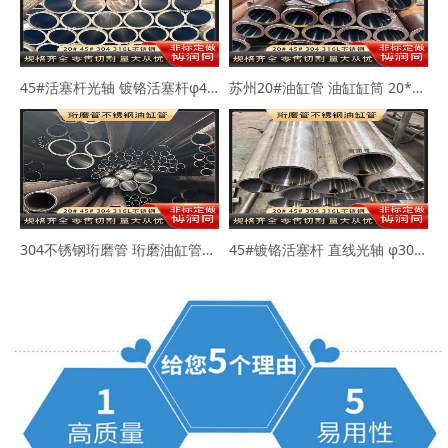
45#活塞杆光轴 镀铬活塞杆φ40-50mm
苏州20#油缸管 油缸缸筒 20*30 40*50
304不锈钢珩磨管 珩磨油缸管63*73 80*89
45#镀铬活塞杆 直线光轴 φ30-45-50mm