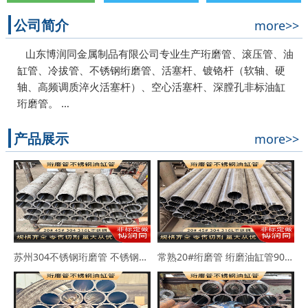
公司简介
more>>
山东博润同金属制品有限公司专业生产珩磨管、滚压管、油
缸管、冷拔管、不锈钢绗磨管、活塞杆、镀铬杆（软轴、硬
轴、高频调质淬火活塞杆）、空心活塞杆、深膛孔非标油缸
珩磨管。 …
产品展示
more>>
苏州304不锈钢珩磨管 不锈钢缸筒90*102 63*73
常熟20#绗磨管 绗磨油缸管90*114 100*110