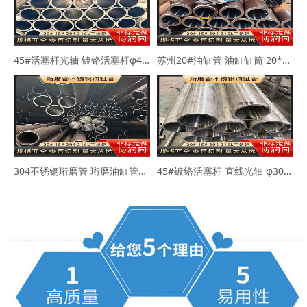
45#活塞杆光轴 镀铬活塞杆φ40-50mm
苏州20#油缸管 油缸缸筒 20*30 40*50
304不锈钢珩磨管 珩磨油缸管63*73 80*89
45#镀铬活塞杆 直线光轴 φ30-45-50mm