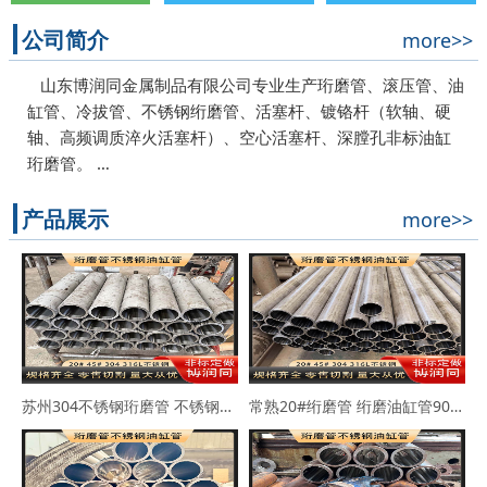
公司简介
more>>
山东博润同金属制品有限公司专业生产珩磨管、滚压管、油
缸管、冷拔管、不锈钢绗磨管、活塞杆、镀铬杆（软轴、硬
轴、高频调质淬火活塞杆）、空心活塞杆、深膛孔非标油缸
珩磨管。 …
产品展示
more>>
苏州304不锈钢珩磨管 不锈钢缸筒90*102 63*73
常熟20#绗磨管 绗磨油缸管90*114 100*110