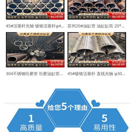
45#活塞杆光轴 镀铬活塞杆φ40-50mm
苏州20#油缸管 油缸缸筒 20*30 40*50
304不锈钢珩磨管 珩磨油缸管63*73 80*89
45#镀铬活塞杆 直线光轴 φ30-45-50mm