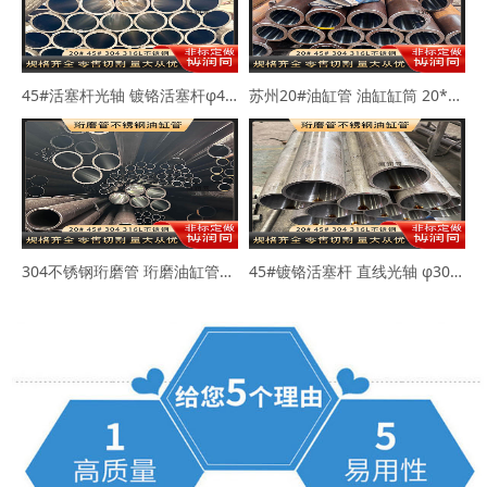
45#活塞杆光轴 镀铬活塞杆φ40-50mm
苏州20#油缸管 油缸缸筒 20*30 40*50
304不锈钢珩磨管 珩磨油缸管63*73 80*89
45#镀铬活塞杆 直线光轴 φ30-45-50mm