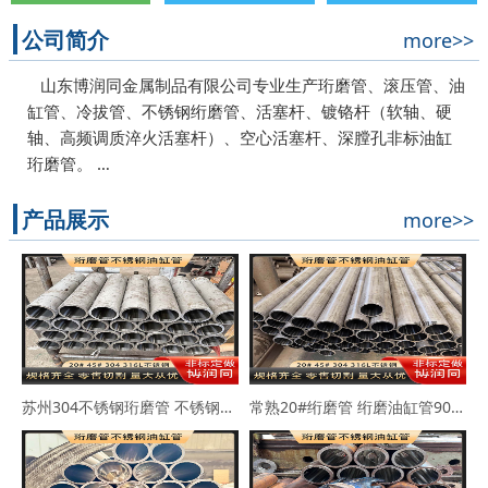
公司简介
more>>
山东博润同金属制品有限公司专业生产珩磨管、滚压管、油
缸管、冷拔管、不锈钢绗磨管、活塞杆、镀铬杆（软轴、硬
轴、高频调质淬火活塞杆）、空心活塞杆、深膛孔非标油缸
珩磨管。 …
产品展示
more>>
苏州304不锈钢珩磨管 不锈钢缸筒90*102 63*73
常熟20#绗磨管 绗磨油缸管90*114 100*110