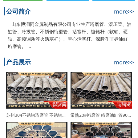
公司简介
more>>
山东博润同金属制品有限公司专业生产珩磨管、滚压管、油
缸管、冷拔管、不锈钢绗磨管、活塞杆、镀铬杆（软轴、硬
轴、高频调质淬火活塞杆）、空心活塞杆、深膛孔非标油缸
珩磨管。 …
产品展示
more>>
苏州304不锈钢珩磨管 不锈钢缸筒90*102 63*73
常熟20#绗磨管 绗磨油缸管90*114 100*110