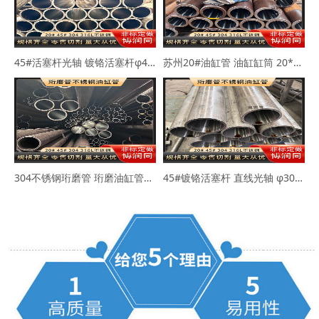
45#活塞杆光轴 镀铬活塞杆φ40-50mm
苏州20#油缸管 油缸缸筒 20*30 40*50
304不锈钢珩磨管 珩磨油缸管63*73 80*89
45#镀铬活塞杆 直线光轴 φ30-45-50mm