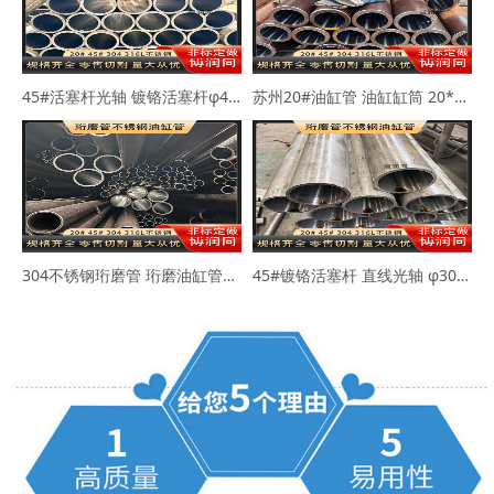
45#活塞杆光轴 镀铬活塞杆φ40-50mm
苏州20#油缸管 油缸缸筒 20*30 40*50
304不锈钢珩磨管 珩磨油缸管63*73 80*89
45#镀铬活塞杆 直线光轴 φ30-45-50mm