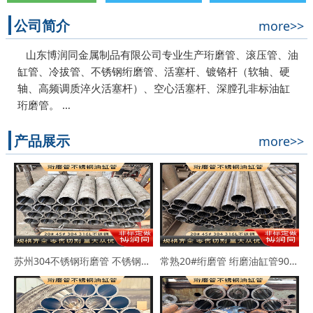
公司简介
more>>
山东博润同金属制品有限公司专业生产珩磨管、滚压管、油
缸管、冷拔管、不锈钢绗磨管、活塞杆、镀铬杆（软轴、硬
轴、高频调质淬火活塞杆）、空心活塞杆、深膛孔非标油缸
珩磨管。 …
产品展示
more>>
苏州304不锈钢珩磨管 不锈钢缸筒90*102 63*73
常熟20#绗磨管 绗磨油缸管90*114 100*110